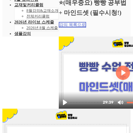
⭐(매우중요) 빵빵 공부법
교재및커리큘럼
8월강의&교재소개
+ 마인드셋 (필수시청!)
전체커리큘럼
2026년 라이브 스케줄
강의 목록으로
2026년 8월 스케줄
샘플강의
레벨 테스트
VOD 신청
상황별영어VOD
녹화VOD강의신청
RAM 단독신청
수강후기
빵빵수강후기
과거수강후기모음
커뮤니티
공지사항
자주묻는 질문 FAQ
고객센터
관리자 페이지