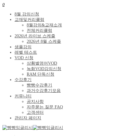
0
8월 강의신청
교재및커리큘럼
8월강의&교재소개
전체커리큘럼
2026년 라이브 스케줄
2026년 8월 스케줄
샘플강의
레벨 테스트
VOD 신청
상황별영어VOD
녹화VOD강의신청
RAM 단독신청
수강후기
빵빵수강후기
과거수강후기모음
커뮤니티
공지사항
자주묻는 질문 FAQ
고객센터
관리자 페이지