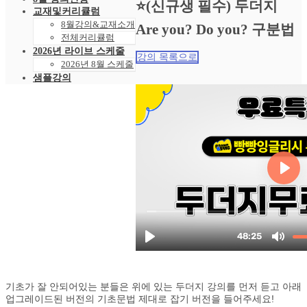
⭐(신규생 필수) 두더지
교재및커리큘럼
8월강의&교재소개
Are you? Do you? 구분법
전체커리큘럼
2026년 라이브 스케줄
강의 목록으로
2026년 8월 스케줄
샘플강의
레벨 테스트
VOD 신청
상황별영어VOD
녹화VOD강의신청
RAM 단독신청
수강후기
빵빵수강후기
과거수강후기모음
커뮤니티
공지사항
자주묻는 질문 FAQ
고객센터
관리자 페이지
기초가 잘 안되어있는 분들은 위에 있는 두더지 강의를 먼저 듣고 아래
업그레이드된 버전의 기초문법 제대로 잡기 버전을 들어주세요!