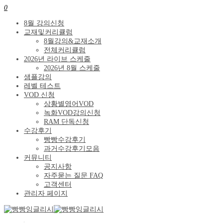
0
8월 강의신청
교재및커리큘럼
8월강의&교재소개
전체커리큘럼
2026년 라이브 스케줄
2026년 8월 스케줄
샘플강의
레벨 테스트
VOD 신청
상황별영어VOD
녹화VOD강의신청
RAM 단독신청
수강후기
빵빵수강후기
과거수강후기모음
커뮤니티
공지사항
자주묻는 질문 FAQ
고객센터
관리자 페이지