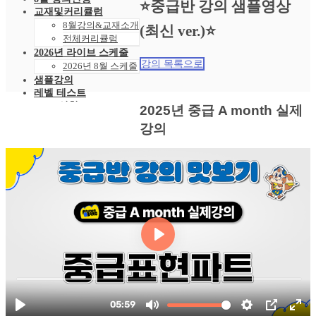
⭐중급반 강의 샘플영상
교재및커리큘럼
8월강의&교재소개
(최신 ver.)⭐
전체커리큘럼
2026년 라이브 스케줄
강의 목록으로
2026년 8월 스케줄
샘플강의
레벨 테스트
VOD 신청
2025년 중급 A month 실제
상황별영어VOD
강의
녹화VOD강의신청
RAM 단독신청
수강후기
빵빵수강후기
과거수강후기모음
커뮤니티
공지사항
자주묻는 질문 FAQ
고객센터
관리자 페이지