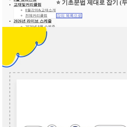
⭐ 기초문법 제대로 잡기 (
교재및커리큘럼
8월강의&교재소개
전체커리큘럼
강의 목록으로
2026년 라이브 스케줄
2026년 8월 스케줄
샘플강의
레벨 테스트
VOD 신청
상황별영어VOD
녹화VOD강의신청
RAM 단독신청
수강후기
빵빵수강후기
과거수강후기모음
커뮤니티
공지사항
자주묻는 질문 FAQ
고객센터
관리자 페이지