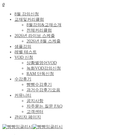
0
8월 강의신청
교재및커리큘럼
8월강의&교재소개
전체커리큘럼
2026년 라이브 스케줄
2026년 8월 스케줄
샘플강의
레벨 테스트
VOD 신청
상황별영어VOD
녹화VOD강의신청
RAM 단독신청
수강후기
빵빵수강후기
과거수강후기모음
커뮤니티
공지사항
자주묻는 질문 FAQ
고객센터
관리자 페이지