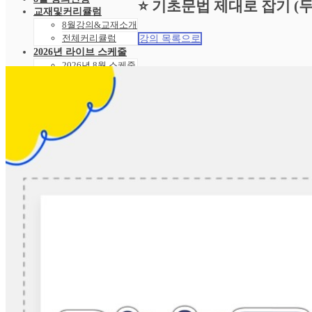
⭐ 기초문법 제대로 잡기 (
교재및커리큘럼
8월강의&교재소개
전체커리큘럼
강의 목록으로
2026년 라이브 스케줄
2026년 8월 스케줄
샘플강의
레벨 테스트
VOD 신청
상황별영어VOD
녹화VOD강의신청
RAM 단독신청
수강후기
빵빵수강후기
과거수강후기모음
커뮤니티
공지사항
자주묻는 질문 FAQ
고객센터
관리자 페이지