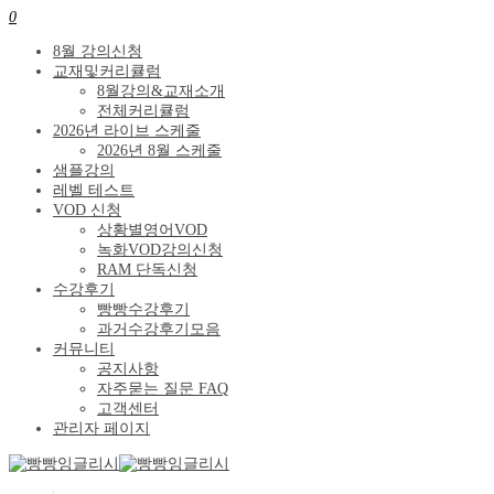
0
8월 강의신청
교재및커리큘럼
8월강의&교재소개
전체커리큘럼
2026년 라이브 스케줄
2026년 8월 스케줄
샘플강의
레벨 테스트
VOD 신청
상황별영어VOD
녹화VOD강의신청
RAM 단독신청
수강후기
빵빵수강후기
과거수강후기모음
커뮤니티
공지사항
자주묻는 질문 FAQ
고객센터
관리자 페이지