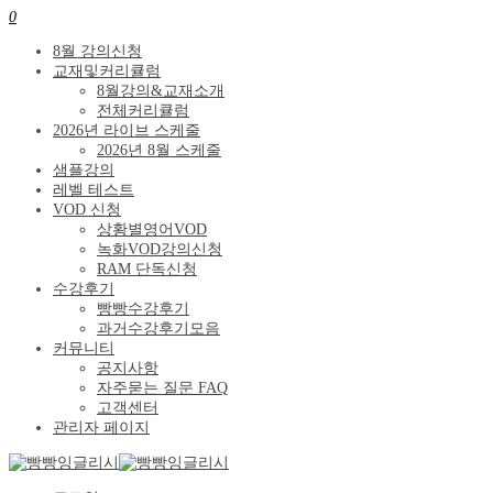
0
8월 강의신청
교재및커리큘럼
8월강의&교재소개
전체커리큘럼
2026년 라이브 스케줄
2026년 8월 스케줄
샘플강의
레벨 테스트
VOD 신청
상황별영어VOD
녹화VOD강의신청
RAM 단독신청
수강후기
빵빵수강후기
과거수강후기모음
커뮤니티
공지사항
자주묻는 질문 FAQ
고객센터
관리자 페이지