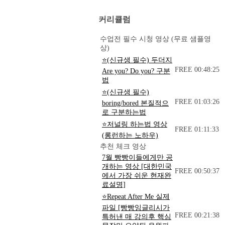
커리큘럼
수업전 필수 시청 영상 (무료 샘플영
상)
⭐(신규생 필수) 두더지
FREE
00:48:25
Are you? Do you? 구분
법
⭐(신규생 필수)
FREE
01:03:26
boring/bored 본질적으
로 구분하는법
⭐저널링 하는법 영상
FREE
01:11:33
(롱런하는 노하우)
추천 체크 영상
7월 빵빵이들에게만 공
개하는 영상 [대한민국
FREE
00:50:37
에서 가장 쉬운 현재완
료설명]
⭐Repeat After Me 실제
파일 [빵빵잉글리시가
FREE
00:21:38
특허낸 매 강의후 핵심