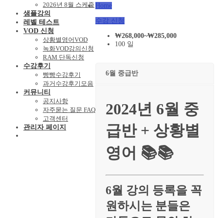
2026년 8월 스케줄
Home
샘플강의
수강 신청
레벨 테스트
VOD 신청
₩
268,000
~
₩
285,000
상황별영어VOD
100 일
녹화VOD강의신청
RAM 단독신청
수강후기
6월 중급반
빵빵수강후기
과거수강후기모음
커뮤니티
공지사항
2024년 6월 중
자주묻는 질문 FAQ
고객센터
급반 + 상황별
관리자 페이지
영어 📚📚
6월 강의 등록을 꼭
원하시는 분들은