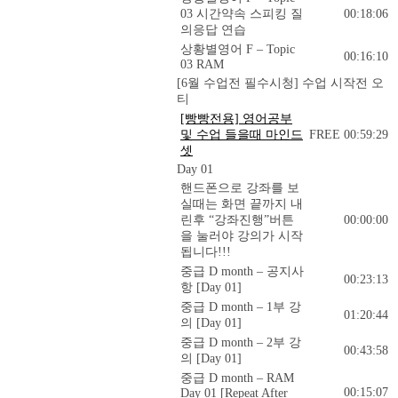
03 시간약속 스피킹 질
00:18:06
의응답 연습
상황별영어 F – Topic
00:16:10
03 RAM
[6월 수업전 필수시청] 수업 시작전 오
티
[빵빵전용] 영어공부
및 수업 들을때 마인드
FREE
00:59:29
셋
Day 01
핸드폰으로 강좌를 보
실때는 화면 끝까지 내
린후 “강좌진행”버튼
00:00:00
을 눌러야 강의가 시작
됩니다!!!
중급 D month – 공지사
00:23:13
항 [Day 01]
중급 D month – 1부 강
01:20:44
의 [Day 01]
중급 D month – 2부 강
00:43:58
의 [Day 01]
중급 D month – RAM
00:15:07
Day 01 [Repeat After