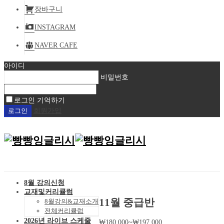
장바구니
INSTAGRAM
NAVER CAFE
아이디
비밀번호
로그인 기억하기
회원가입
8월 강의신청
교재및커리큘럼
11월 중급반
8월강의&교재소개
전체커리큘럼
2026년 라이브 스케줄
₩
180,000
~
₩
197,000