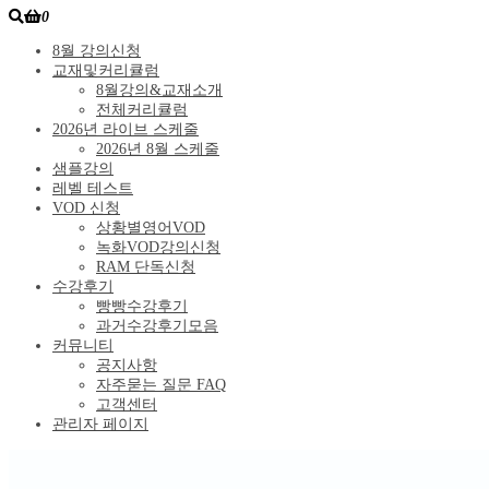
0
8월 강의신청
교재및커리큘럼
8월강의&교재소개
전체커리큘럼
2026년 라이브 스케줄
2026년 8월 스케줄
샘플강의
레벨 테스트
VOD 신청
상황별영어VOD
녹화VOD강의신청
RAM 단독신청
수강후기
빵빵수강후기
과거수강후기모음
커뮤니티
공지사항
자주묻는 질문 FAQ
고객센터
관리자 페이지