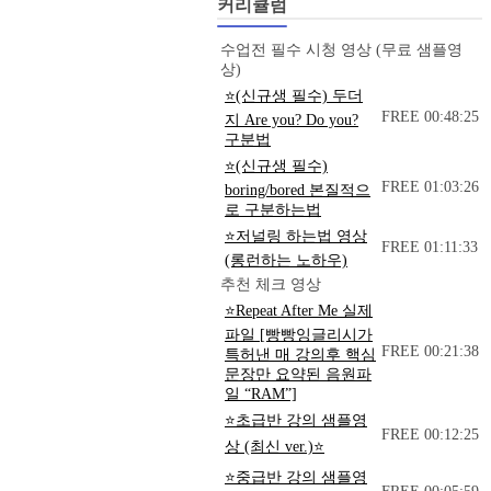
커리큘럼
수업전 필수 시청 영상 (무료 샘플영
상)
⭐(신규생 필수) 두더
FREE
00:48:25
지 Are you? Do you?
구분법
⭐(신규생 필수)
FREE
01:03:26
boring/bored 본질적으
로 구분하는법
⭐저널링 하는법 영상
FREE
01:11:33
(롱런하는 노하우)
추천 체크 영상
⭐Repeat After Me 실제
파일 [빵빵잉글리시가
FREE
00:21:38
특허낸 매 강의후 핵심
문장만 요약된 음원파
일 “RAM”]
⭐초급반 강의 샘플영
FREE
00:12:25
상 (최신 ver.)⭐
⭐중급반 강의 샘플영