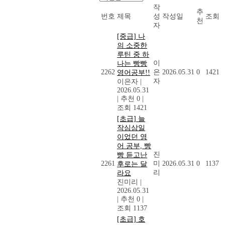
작
추
번호
제목
성
작성일
조회
천
자
[중급] 나
의 소중한
루틴 중 하
이
나는 빵빵
2262
은
2026.05.31
0
1421
영어공부!!
자
이은자
|
2026.05.31
|
추천 0
|
조회 1421
[초급] 늘
작심삼일
이었던 영
어 공부, 빵
진
빵 듣고난
2261
미
2026.05.31
0
1137
후로는 달
리
라요
진미리
|
2026.05.31
|
추천 0
|
조회 1137
[초급] 호