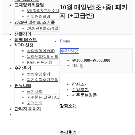
교재및커리큘럼
10월 매일반[초+중] 패키
8월강의&교재소개
지 (+고급반)
전체커리큘럼
2026년 라이브 스케줄
2026년 8월 스케줄
샘플강의
레벨 테스트
Home
VOD 신청
상황별영어VOD
수강 신청
녹화VOD강의신청
₩
300,000
~
₩
367,000
RAM 단독신청
100 일
수강후기
빵빵수강후기
과거수강후기모음
강좌소개
커뮤니티
수강후기
공지사항
자주묻는질문
자주묻는 질문 FAQ
고객센터
강좌소개
관리자 페이지
수강후기