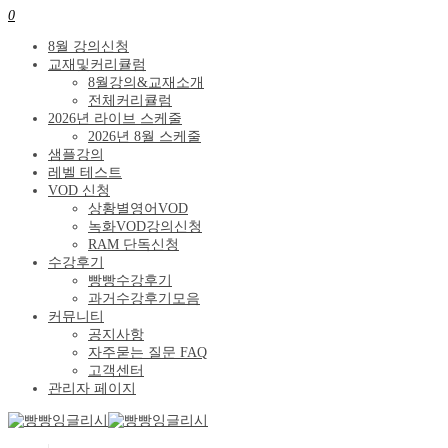
0
8월 강의신청
교재및커리큘럼
8월강의&교재소개
전체커리큘럼
2026년 라이브 스케줄
2026년 8월 스케줄
샘플강의
레벨 테스트
VOD 신청
상황별영어VOD
녹화VOD강의신청
RAM 단독신청
수강후기
빵빵수강후기
과거수강후기모음
커뮤니티
공지사항
자주묻는 질문 FAQ
고객센터
관리자 페이지