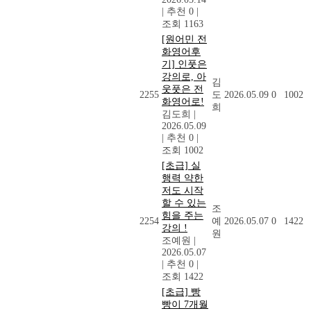
|
추천 0
|
조회 1163
[원어민 전
화영어후
기] 인풋은
강의로, 아
김
웃풋은 전
2255
도
2026.05.09
0
1002
화영어로!
희
김도희
|
2026.05.09
|
추천 0
|
조회 1002
[초급] 실
행력 약한
저도 시작
할 수 있는
조
힘을 주는
2254
예
2026.05.07
0
1422
강의 !
원
조예원
|
2026.05.07
|
추천 0
|
조회 1422
[초급] 빵
빵이 7개월