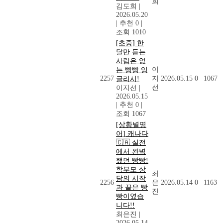
희
김도희
|
2026.05.20
|
추천 0
|
조회 1010
[초중] 한
달만 듣는
사람은 없
이
는 빵빵 잉
2257
지
2026.05.15
0
1067
글리시!
선
이지선
|
2026.05.15
|
추천 0
|
조회 1067
[상황별영
어] 캐나다
🇨🇦 실전
에서 완벽
했던 빵빵!
학부모 상
최
담의 시작
2256
은
2026.05.14
0
1163
과 끝은 빵
진
빵이였습
니다!!
최은진
|
2026.05.14