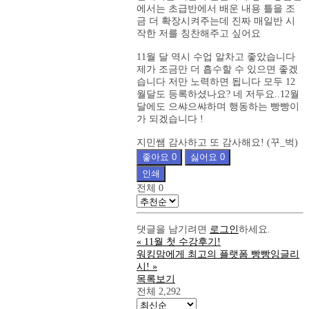
에서는 초급반에서 배운 내용 틀을 조
금 더 확장시켜주는데 진짜 매일반 시
작한 저를 칭찬해주고 싶어요
11월 달 역시 수업 알차고 좋았습니다
제가 조금만 더 흡수할 수 있으면 좋겠
습니다 저만 노력하면 됩니다 모두 12
월달도 등록하셨나요? 네 저두요..12월
달에도 으쌰으쌰하며 행동하는 빵빵이
가 되겠습니다 !
지민쌤 감사하고 또 감사해요! (꾸_벅)
좋아요
0
싫어요
0
인쇄
전체
0
댓글을 남기려면
로그인
하세요.
«
11월 첫 수강후기!
워킹맘에게 최고의 플랫폼 빵빵잉글리
시!
»
목록보기
전체 2,292