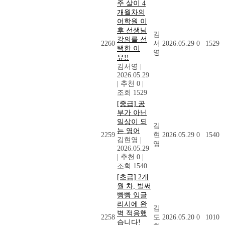
주 살이 4
개월차의
어학원 이
후 선생님
김
강의를 선
2260
서
2026.05.29
0
1529
택한 이
영
유!!
김서영
|
2026.05.29
|
추천 0
|
조회 1529
[중급] 공
부가 아닌
일상이 되
김
는 영어
2259
현
2026.05.29
0
1540
김현영
|
영
2026.05.29
|
추천 0
|
조회 1540
[초급] 2개
월 차, 벌써
빵빵 잉글
리시에 완
김
벽 적응했
2258
도
2026.05.20
0
1010
습니다!