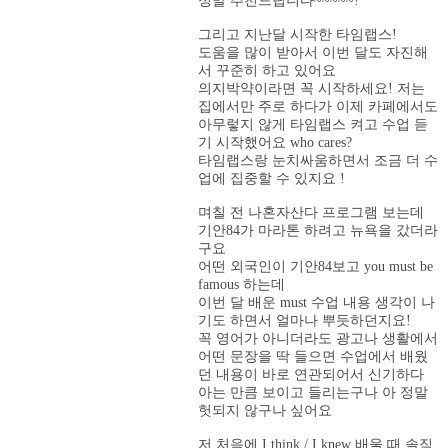
정말 추천드립니다~~~~~!
그리고 지난달 시작한 타임랩스!
도움을 많이 받아서 이번 달도 자진해
서 꾸준히 하고 있어요
의지박약이라면 꼭 시작하세요! 저는
집에서만 주로 하다가 이제 카페에서도
아무렇지 않게 타임랩스 켜고 수업 듣
기 시작했어요 who cares?
타임랩스랑 눈치싸움하면서 조금 더 수
업에 집중할 수 있지요 !
며칠 전 나혼자산다 프로그램 보는데
기안84가 마라톤 하려고 뉴욕을 갔더라
구요
어떤 외국인이 기안84보고 you must be
famous 하는데
이번 달 배운 must 수업 내용 생각이 나
기도 하면서 얼마나 뿌듯하던지요!
꼭 영어가 아니더라도 광고나 생활에서
어떤 문장을 딱 들으면 수업에서 배웠
던 내용이 바로 연관되어서 신기하다
아는 만큼 보이고 들리는구나 아 정말
헛되지 않구나 싶어요
저 처음에 I think / I knew 배울 때 솔직